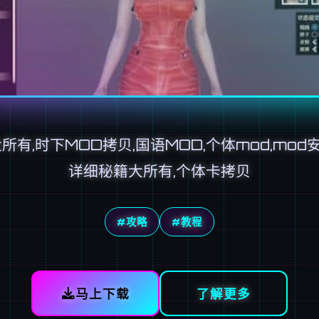
所有,时下MOD拷贝,国语MOD,个体mod,mod
详细秘籍大所有,个体卡拷贝
#攻略
#教程
马上下载
了解更多