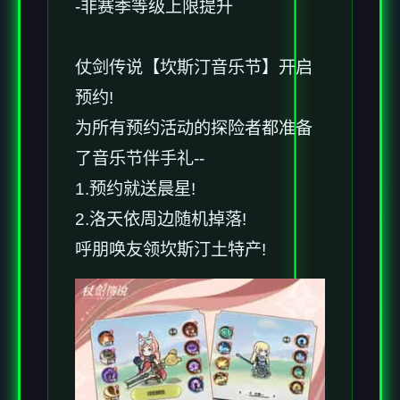
-非赛季等级上限提升
仗剑传说【坎斯汀音乐节】开启
预约!
为所有预约活动的探险者都准备
了音乐节伴手礼--
1.预约就送晨星!
2.洛天依周边随机掉落!
呼朋唤友领坎斯汀土特产!