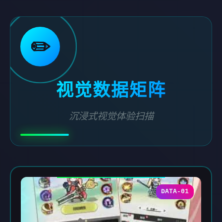
✏️
视觉数据矩阵
沉浸式视觉体验扫描
DATA-01