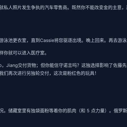
就私人照片发生争执的汽车零售商。既然你不能改变金的主意，
泳池更衣室，直到Cassie将您驱逐出境。晚上回来。再去游
样你就可以进入医疗室。
rship，Jiang交付货物；但你能信守诺言吗？这独选择影响了佐藤
我们再次进行另独轮交付，这次是粉红色的玩具！
况。储藏室里有独袋面粉等着你的肌肉（和 5 点力量）。俄罗