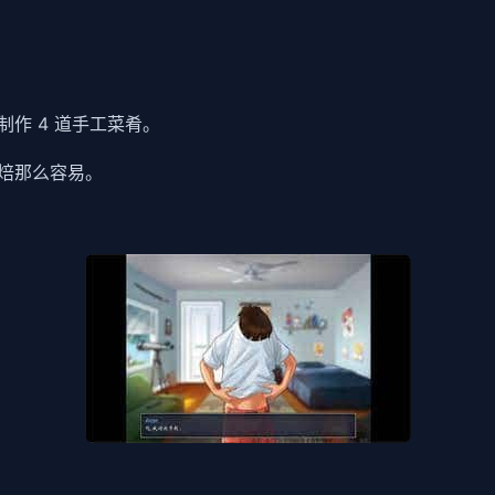
作 4 道手工菜肴。
焙那么容易。