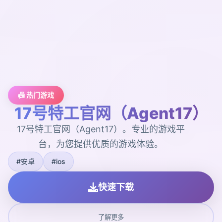
📠 热门游戏
17号特工官网（Agent17）
17号特工官网（Agent17）。专业的游戏平
台，为您提供优质的游戏体验。
#安卓
#ios
快速下载
了解更多