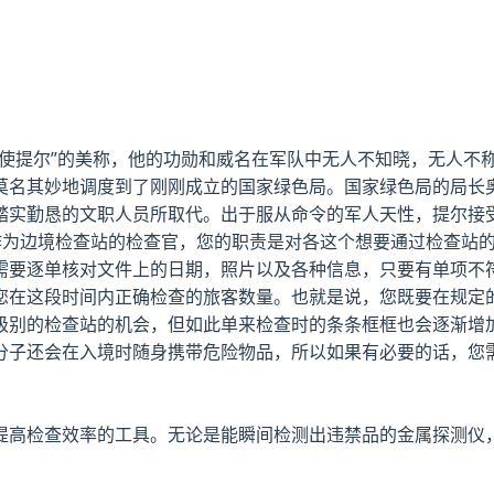
枪使提尔”的美称，他的功勋和威名在军队中无人不知晓，无人不
莫名其妙地调度到了刚刚成立的国家绿色局。国家绿色局的局长奥
踏实勤恳的文职人员所取代。出于服从命令的军人天性，提尔接
作为边境检查站的检查官，您的职责是对各这个想要通过检查站
需要逐单核对文件上的日期，照片以及各种信息，只要有单项不
您在这段时间内正确检查的旅客数量。也就是说，您既要在规定
级别的检查站的机会，但如此单来检查时的条条框框也会逐渐增
分子还会在入境时随身携带危险物品，所以如果有必要的话，您
提高检查效率的工具。无论是能瞬间检测出违禁品的金属探测仪