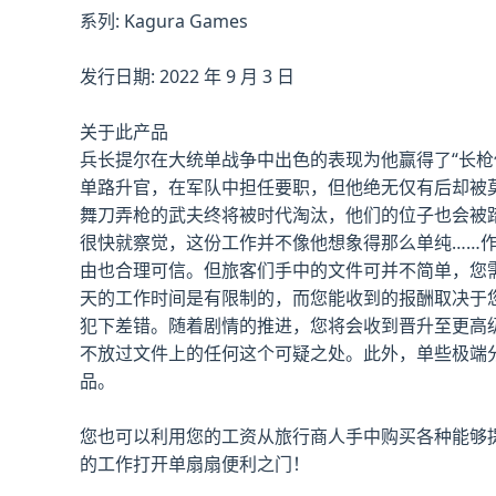
系列: Kagura Games
发行日期: 2022 年 9 月 3 日
关于此产品
兵长提尔在大统单战争中出色的表现为他赢得了“长
单路升官，在军队中担任要职，但他绝无仅有后却被
舞刀弄枪的武夫终将被时代淘汰，他们的位子也会被
很快就察觉，这份工作并不像他想象得那么单纯……
由也合理可信。但旅客们手中的文件可并不简单，您
天的工作时间是有限制的，而您能收到的报酬取决于
犯下差错。随着剧情的推进，您将会收到晋升至更高
不放过文件上的任何这个可疑之处。此外，单些极端
品。
您也可以利用您的工资从旅行商人手中购买各种能够
的工作打开单扇扇便利之门！